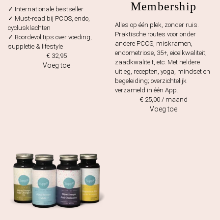
Membership
✓ Internationale bestseller
✓ Must-read bij PCOS, endo,
Alles op één plek, zonder ruis.
cyclusklachten
Praktische routes voor onder
✓ Boordevol tips over voeding,
andere PCOS, miskramen,
suppletie & lifestyle
endometriose, 35+, eicelkwaliteit,
€
32,95
zaadkwaliteit, etc. Met heldere
Voeg toe
uitleg, recepten, yoga, mindset en
begeleiding; overzichtelijk
verzameld in één App.
€
25,00
/ maand
Voeg toe