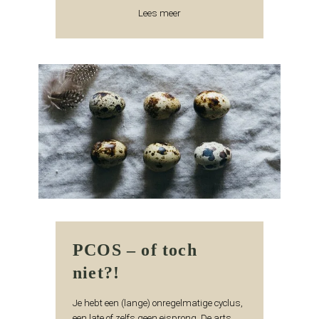
Lees meer
PCOS – of toch
niet?!
Je hebt een (lange) onregelmatige cyclus,
een late of zelfs geen eisprong. De arts