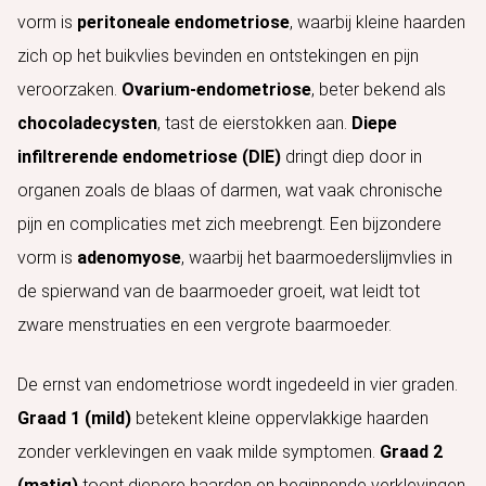
vorm is
peritoneale endometriose
, waarbij kleine haarden
zich op het buikvlies bevinden en ontstekingen en pijn
veroorzaken.
Ovarium-endometriose
, beter bekend als
chocoladecysten
, tast de eierstokken aan.
Diepe
infiltrerende endometriose (DIE)
dringt diep door in
organen zoals de blaas of darmen, wat vaak chronische
pijn en complicaties met zich meebrengt. Een bijzondere
vorm is
adenomyose
, waarbij het baarmoederslijmvlies in
de spierwand van de baarmoeder groeit, wat leidt tot
zware menstruaties en een vergrote baarmoeder.
De ernst van endometriose wordt ingedeeld in vier graden.
Graad 1 (mild)
betekent kleine oppervlakkige haarden
zonder verklevingen en vaak milde symptomen.
Graad 2
(matig)
toont diepere haarden en beginnende verklevingen,