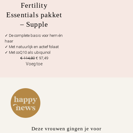
Fertility
Essentials pakket
– Supple
✓ De complete basis voor hem én
haar
✓ Met natuurlijk en actief folaat
✓ Met coQ10 als ubiquinol
Oorspronkelijke
Huidige
€
114,80
€
97,49
prijs
prijs
Voeg toe
was:
is:
€ 114,80.
€ 97,49.
Deze vrouwen gingen je voor