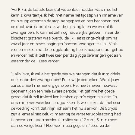
‘Hoi Rika, de laatste keer dat we contact hadden was met het
kennis kwartiertje. Ik heb met name het tijdstip van inname van
mijn supplementen daarop aangepast en ben begonnen met
de shatavari capsules. Ik wilde je graag laten weten dat ik
zwanger ben. Ik kan het zelf nog nauwelijks geloven, maar de
bloedtest gisteren was overduidelijk. Het is ongelofelijk om na
zoveel jaar en zoveel pogingen ‘opeens’ zwanger te zijn… Vlak
voor en meteen na de terugplaatsing heb ik acupunctuur gehad
en verder heb ik zelf twee keer per dag yoga oefeningen gedaan,
waaronder de…’
Lees verder
‘Hallo Rika, Ik wil je het goede nieuws brengen dat ik inmiddels
drie maanden zwanger ben! En ik wil je bedanken. Want jouw
cursus heeft me heel erg geholpen. Het heeft me een houvast
gegeven tijden een hele zware periode. Het gaf me het goede
gevoel dat ik zelf invloed kon hebben op m’n eigen situatie. En
dus m’n leven weer kon terugpakken. Ik weet zeker dat het door
de voeding komt dat mijn lichaam het nu aankon. De 5 cryo’s
zijn allemaal niet gelukt, maar bij de verse terugplaatsing had
ik ineens een baarmoederslijmvlies van 12 mm, 5 mm meer
dan de vorige keer!!! Heel veel maca gegeten…’
Lees verder