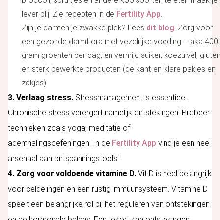
broccoli, spruitjes en andere koolsoorten te eten maak je 
lever blij. Zie recepten in de
Fertility App
.
Zijn je darmen je zwakke plek? Lees
dit blog
. Zorg voor
een gezonde darmflora met vezelrijke voeding – aka 400
gram groenten per dag, en vermijd suiker, koezuivel, glute
en sterk bewerkte producten (de kant-en-klare pakjes en
zakjes).
3. Verlaag stress.
Stressmanagement is essentieel.
Chronische stress verergert namelijk ontstekingen! Probeer
technieken zoals yoga, meditatie of
ademhalingsoefeningen. In de
Fertility App
vind je een heel
arsenaal aan ontspanningstools!
4. Zorg voor voldoende vitamine D.
Vit D is heel belangrijk
voor celdelingen en een rustig immuunsysteem. Vitamine D
speelt een belangrijke rol bij het reguleren van ontstekingen
en de hormonale balans. Een tekort kan ontstekingen