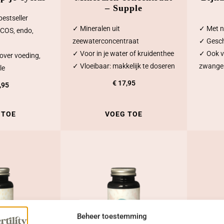
– Supple
1
8
bestseller
1
9
✓ Mineralen uit
✓ Met na
PCOS, endo,
4
,
zeewaterconcentraat
✓ Gesch
,
8
✓ Voor in je water of kruidenthee
✓ Ook v
over voeding,
8
5
✓ Vloeibaar: makkelijk te doseren
zwange
0
.
le
.
€
17,95
,95
 TOE
VOEG TOE
Beheer toestemming