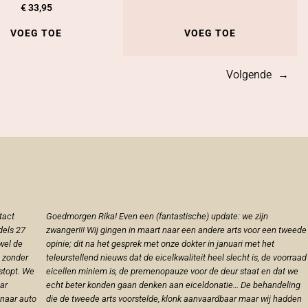
€
33,95
VOEG TOE
VOEG TOE
Volgende
→
tact
Goedmorgen Rika! Even een (fantastische) update: we zijn
dels 27
zwanger!!! Wij gingen in maart naar een andere arts voor een tweede
 wel de
opinie; dit na het gesprek met onze dokter in januari met het
s zonder
teleurstellend nieuws dat de eicelkwaliteit heel slecht is, de voorraad
estopt. We
eicellen miniem is, de premenopauze voor de deur staat en dat we
aar
echt beter konden gaan denken aan eiceldonatie… De behandeling
 naar auto
die de tweede arts voorstelde, klonk aanvaardbaar maar wij hadden