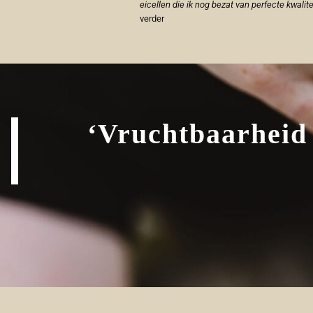
eicellen die ik nog bezat van perfecte kwalitei
verder
‘Vruchtbaarheid 