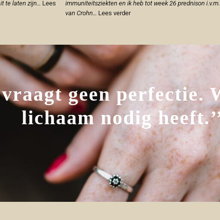
t te laten zijn…
Lees
immuniteitsziekten en ik heb tot week 26 prednison i.v.m.
van Crohn…
Lees verder
vraagt geen perfectie. 
lichaam nodig heeft.’