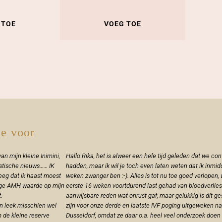
 TOE
VOEG TOE
e voor
an mijn kleine Inimini,
Hallo Rika, het is alweer een hele tijd geleden dat we con
tastische nieuws…… IK
hadden, maar ik wil je toch even laten weten dat ik inmid
eeg dat ik haast moest
weken zwanger ben :-). Alles is tot nu toe goed verlopen,
ge AMH waarde op mijn
eerste 16 weken voortdurend last gehad van bloedverlie
.
aanwijsbare reden wat onrust gaf, maar gelukkig is dit g
n leek misschien wel
zijn voor onze derde en laatste IVF poging uitgeweken n
m de kleine reserve
Dusseldorf, omdat ze daar o.a. heel veel onderzoek doen