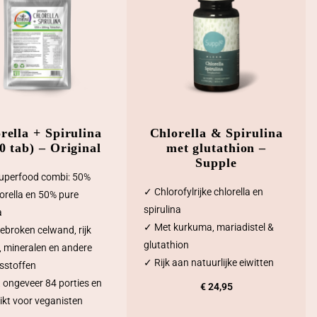
rella + Spirulina
Chlorella & Spirulina
0 tab) – Original
met glutathion –
Supple
uperfood combi: 50%
✓ Chlorofylrijke chlorella en
orella en 50% pure
spirulina
a
✓ Met kurkuma, mariadistel &
ebroken celwand, rijk
glutathion
, mineralen en andere
✓ Rijk aan natuurlijke eiwitten
sstoffen
 ongeveer 84 porties en
€
24,95
ikt voor veganisten