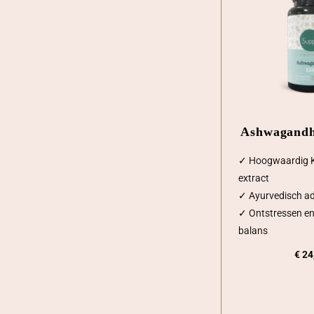
Ashwagandh
✓ Hoogwaardig
extract
✓ Ayurvedisch a
✓ Ontstressen en
balans
€
24