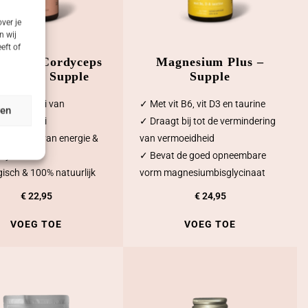
ver je
n wij
eft of
ogische Cordyceps
Magnesium Plus –
Reishi – Supple
Supple
rfoodcombi van
✓ Met vit B6, vit D3 en taurine
ren
ps & Reishi
✓ Draagt bij tot de vermindering
steuning van energie &
van vermoeidheid
systeem
✓ Bevat de goed opneembare
gisch & 100% natuurlijk
vorm magnesiumbisglycinaat
€
22,95
€
24,95
VOEG TOE
VOEG TOE