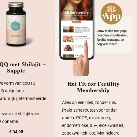
QQ met Shilajit –
Supple
Het Fit for Fertility
ve vorm van coQ10
Membership
® ubiquinol)
atuurlijk gefermenteerde
Alles op één plek, zonder ruis.
Praktische routes voor onder
ezuur uit shilajit voor
andere PCOS, miskramen,
le opname
endometriose, 35+, eicelkwaliteit,
€
34,95
zaadkwaliteit, etc. Met heldere