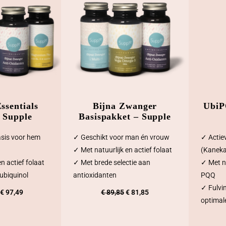
Essentials
Bijna Zwanger
UbiP
 Supple
Basispakket – Supple
sis voor hem
✓ Geschikt voor man én vrouw
✓ Actie
✓ Met natuurlijk en actief folaat
(Kaneka
n actief folaat
✓ Met brede selectie aan
✓ Met n
ubiquinol
antioxidanten
PQQ
✓ Fulvin
O
H
O
H
€
97,49
€
89,85
€
81,85
optima
o
u
o
u
r
i
r
i
s
d
s
d