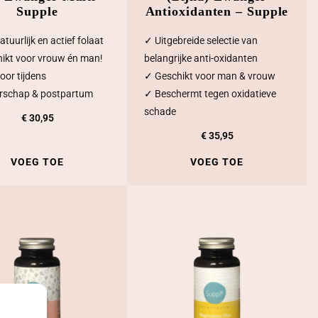
Supple
Antioxidanten – Supple
tuurlijk en actief folaat
✓ Uitgebreide selectie van
ikt voor vrouw én man!
belangrijke anti-oxidanten
oor tijdens
✓ Geschikt voor man & vrouw
rschap & postpartum
✓ Beschermt tegen oxidatieve
schade
€
30,95
€
35,95
VOEG TOE
VOEG TOE