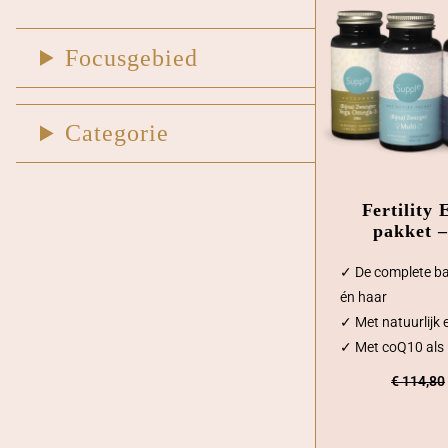
Focusgebied
Categorie
Fertility 
pakket –
✓ De complete ba
én haar
✓ Met natuurlijk e
✓ Met coQ10 als 
€
114,80