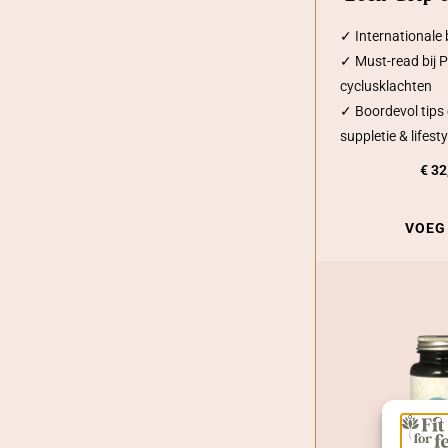
✓ Internationale 
✓ Must-read bij 
cyclusklachten
✓ Boordevol tips 
suppletie & lifesty
€
32
VOEG