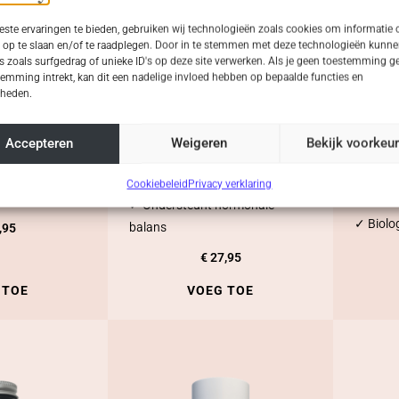
ste ervaringen te bieden, gebruiken wij technologieën zoals cookies om informatie o
 op te slaan en/of te raadplegen. Door in te stemmen met deze technologieën kunne
 zoals surfgedrag of unieke ID's op deze site verwerken. Als je geen toestemming ge
emming intrekt, kan dit een nadelige invloed hebben op bepaalde functies en
Zwanger
Femme – Supple
Biol
kheden.
genolie –
& 
ple
✓ Helpt bij stress en
✓ Supe
vermoeidheid
Accepteren
Weigeren
Bekijk voorkeu
algen
Cordyce
✓ Combi van 4 krachtige
aarde van 1,06)
✓ Onder
‘vrouwelijke’ kruiden
Cookiebeleid
Privacy verklaring
00 mg DHA
immuun
✓ Ondersteunt hormonale
✓ Biolo
balans
,95
€
27,95
 TOE
VOEG TOE