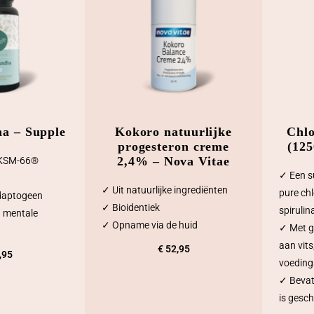
a – Supple
Kokoro natuurlijke
Chlo
progesteron creme
(125
2,4% – Nova Vitae
 KSM-66®
✓ Een s
✓ Uit natuurlijke ingrediënten
pure chl
daptogeen
✓ Bioidentiek
spirulin
 mentale
✓ Opname via de huid
✓ Met g
aan vits
€
52,95
,95
voeding
✓ Bevat
is gesch