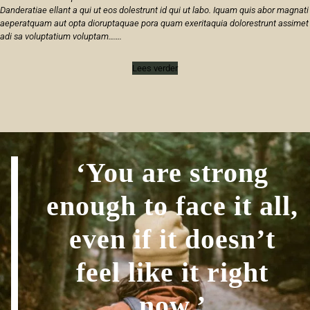
Danderatiae ellant a qui ut eos dolestrunt id qui ut labo. Iquam quis abor magnati
aeperatquam aut opta dioruptaquae pora quam exeritaquia dolorestrunt assimet
adi sa voluptatium voluptam…….
Lees verder
‘You are strong
enough to face it all,
even if it doesn’t
feel like it right
now.’