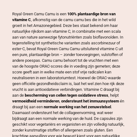
u
l
Royal Green Camu Camu is een
100% plantaardige bron van
vitamine C
, afkomstig van de camu camu bes die in het wild
e
groeit in het Amazonegebied. Deze bes staat bekend om haar
s
natuurlijke rijkdom aan vitamine C, in combinatie met een scala
–
aan van nature aanwezige fytonutriënten zoals bioflavonoïden. In
R
tegenstelling tot synthetische varianten zoals ascorbinezuur of
ester-C, bevat Royal Green Camu Camu uitsluitend vitamine C uit
o
een pure, plantaardige bron – zonder toevoegingen, vulstoffen of
y
andere poespas. Camu camu behoort tot de vruchten met een
a
van de hoogste ORAC-scores die in voeding zijn gemeten; deze
l
score geeft aan in welke mate een stof vrije radicalen kan
neutraliseren in een laboratoriumtest. Hoewel de ORAC-waarde
G
geen officiële gezondheidsclaim is, laat het wel zien hoe rijk deze
r
vrucht is aan antioxidatieve verbindingen. Vitamine C draagt bij
e
aan de
bescherming van cellen tegen oxidatieve stress
, helpt
e
vermoeidheid verminderen
,
ondersteunt het immuunsysteem
én
draagt bij aan een
normale werking van het zenuwstelsel
.
n
Daarnaast ondersteunt het de collageenvorming, wat weer
a
bijdraagt aan een normale werking van de huid. De capsules zijn
a
geschikt voor vegetariërs en veganisten en zijn volledig natuurlijk,
n
zonder kunstmatige stoffen of allergenen zoals gluten. Een
krachtige aanvulling voor wie bewust kiest voor een natuurlijke