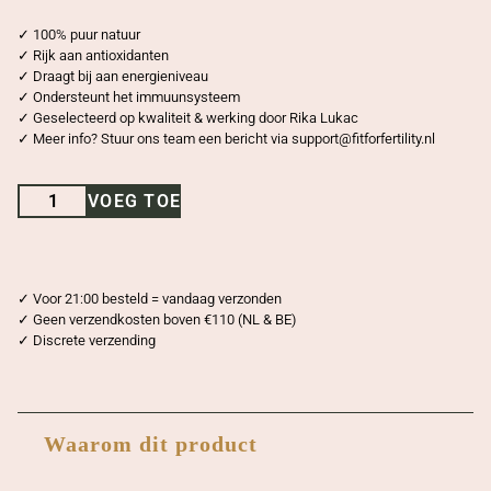
✓ 100% puur natuur
✓ Rijk aan antioxidanten
✓ Draagt bij aan energieniveau
✓ Ondersteunt het immuunsysteem
✓ Geselecteerd op kwaliteit & werking door Rika Lukac
✓ Meer info? Stuur ons team een bericht via
support@fitforfertility.nl
C
VOEG TOE
a
m
u
c
✓ Voor 21:00 besteld = vandaag verzonden
✓ Geen verzendkosten boven €110 (NL & BE)
a
✓ Discrete verzending
m
u
c
a
Waarom dit product
p
s