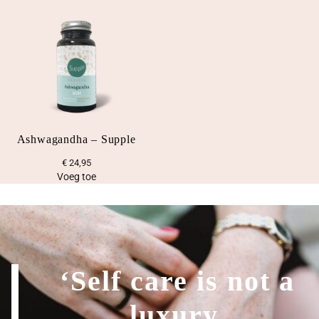
Ashwagandha – Supple
€
24,95
Voeg toe
‘Self care is not a
luxury.