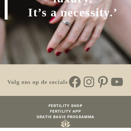
It’s a necessity.’
Facebook
Instagr
Pinte
Yo
Volg ons op de socials
FERTILITY SHOP
FERTILITY APP
GRATIS BASIS PROGRAMMA