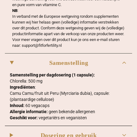
t
en pure vorm van vitamine C.
a
NB
:
l
In verband met de Europese wetgeving rondom supplementen
kunnen wij hier helaas geen (volledige) informatie verstrekken
over dit product. Conform deze wetgeving geven wij de (volledige)
productinformatie apart van de verkoop van onze producten weer.
Voor meer vragen over dit product kun je ons een e-mail sturen
naar:
support@fitforfertility.nl
Samenstelling
Samenstelling per dagdosering (1 capsule):
Chlorella: 500 mg
Ingrediënten
:
Camu Camu/fruit uit Peru (Myrciaria dubia), capsule:
(plantaardige cellulose)
Inhoud:
60 vegacaps
Allergie informatie:
geen bekende allergenen
Geschikt voor:
vegetariërs en veganisten
Dosering en gebruik