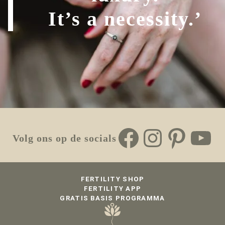
It’s a necessity.’
Facebook
Instag
Pinte
Yo
Volg ons op de socials
FERTILITY SHOP
FERTILITY APP
GRATIS BASIS PROGRAMMA