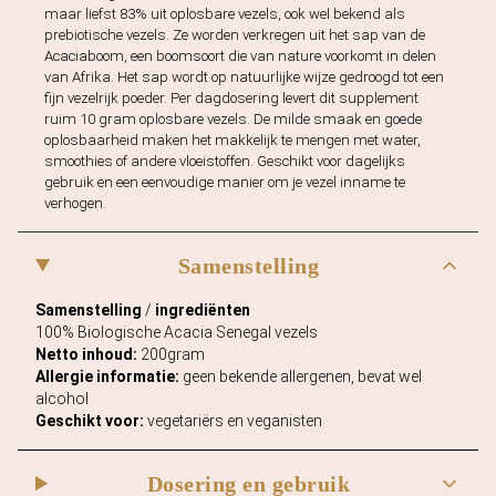
maar liefst 83% uit oplosbare vezels, ook wel bekend als
e
prebiotische vezels. Ze worden verkregen uit het sap van de
l
Acaciaboom, een boomsoort die van nature voorkomt in delen
s
van Afrika. Het sap wordt op natuurlijke wijze gedroogd tot een
fijn vezelrijk poeder. Per dagdosering levert dit supplement
–
ruim 10 gram oplosbare vezels. De milde smaak en goede
M
oplosbaarheid maken het makkelijk te mengen met water,
a
smoothies of andere vloeistoffen. Geschikt voor dagelijks
t
gebruik en een eenvoudige manier om je vezel inname te
verhogen.
t
i
s
Samenstelling
o
Samenstelling
/
ingrediënten
n
100% Biologische Acacia Senegal vezels
a
Netto inhoud:
200gram
a
Allergie informatie:
geen bekende allergenen, bevat wel
n
alcohol
t
Geschikt voor:
vegetariërs en veganisten
a
l
Dosering en gebruik