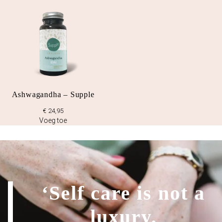
Ashwagandha – Supple
€
24,95
Voeg toe
‘Self care is not a
luxury.