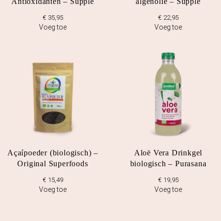
Antioxidanten – Supple
algenolie – Supple
i
9
€
35,95
€
22,95
j
7
Voeg toe
Voeg toe
s
,
w
4
a
9
s
.
:
€
1
1
4
Açaípoeder (biologisch) –
Aloë Vera Drinkgel
,
Original Superfoods
biologisch – Purasana
8
€
15,49
€
19,95
0
Voeg toe
Voeg toe
.