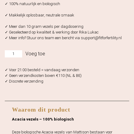
✓ 100% natuurlijk en biologisch
✓ Makkelijk oplosbaar, neutrale smaak
✓ Meer dan 10 gram vezels per dagdosering
✓ Geselecteerd op kwaliteit & werking door Rika Lukac
✓ Meer info? Stuur ons team een bericht via
support@fitforfertility.nl
B
Voeg toe
i
o
✓ Voor 21:00 besteld = vandaag verzonden
A
✓ Geen verzendkosten boven €110 (NL & BE)
✓ Discrete verzending
c
a
c
i
Waarom dit product
a
v
Acacia vezels – 100% biologisch
e
z
Deze biologische Acacia vezels van Mattison bestaan voor